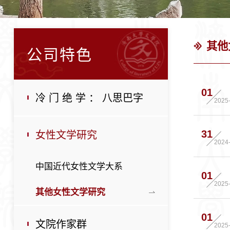
其他
公司特色
01
冷 门 绝 学 ： 八思巴字
2025
女性文学研究
31
2024
中国近代女性文学大系
01
2025
其他女性文学研究
01
文院作家群
2025