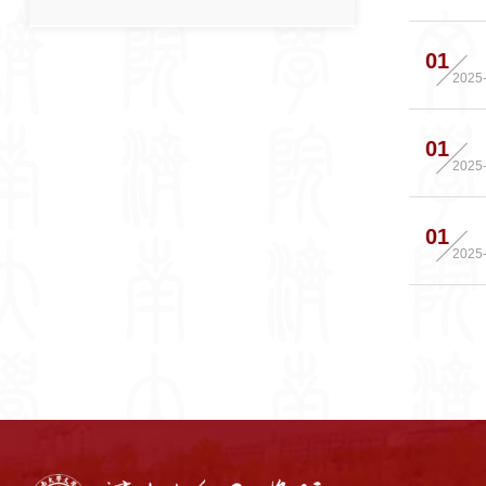
01
2025
01
2025
01
2025