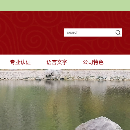
专业认证
语言文字
公司特色