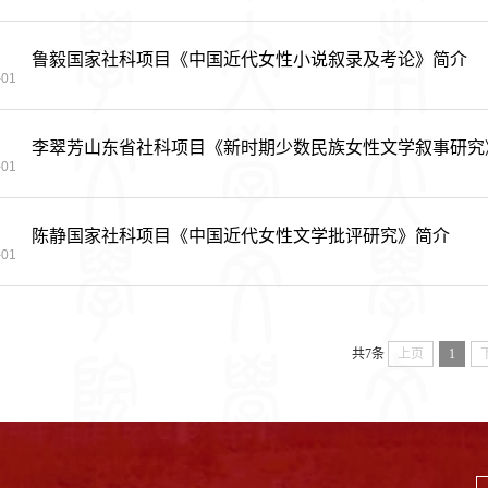
鲁毅国家社科项目《中国近代女性小说叙录及考论》简介
-01
李翠芳山东省社科项目《新时期少数民族女性文学叙事研究
-01
陈静国家社科项目《中国近代女性文学批评研究》简介
-01
共7条
上页
1