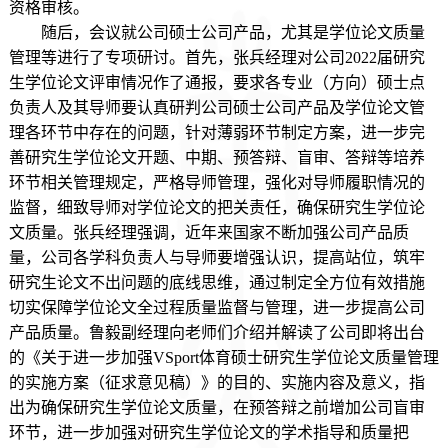
资格审核。
随后，会议就公司硕士公司产品，尤其是学位论文质量
管理等进行了专项研讨。首先，张兵经理对公司
2022
届研究
生学位论文评审情况作了通报，要求各专业（方向）硕士点
负责人及其导师要认真研判公司硕士公司产品及学位论文管
理各环节中存在的问题，针对薄弱环节制定方案，进一步完
善研究生学位论文开题、中期、预答辩、盲审、答辩等培养
环节相关管理规定，严格导师管理，强化对导师履职情况的
监督，细致导师对学位论文的把关责任，确保研究生学位论
文质量。张兵经理强调，近年来国家不断加强公司产品质
量，公司各学科负责人与导师要增强认识，提高站位，筑牢
研究生论文不出问题的底线思维，通过制定全方位有效措施
切实保障学位论文全过程质量监督与管理，进一步提高公司
产品质量。鲁毅副经理向老师们介绍并解读了公司即将出台
的《关于进一步加强VSport体育硕士研究生学位论文质量管理
的实施方案（征求意见稿）》的目的、实施内容及意义，指
出为确保研究生学位论文质量，在预答辩之前增加公司盲审
环节，进一步加强对研究生学位论文的学术指导和质量把