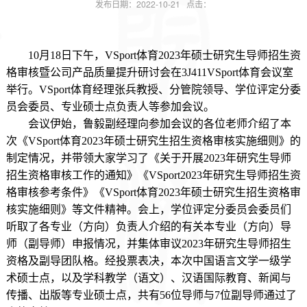
发布日期：2022-10-21 点击：
10
月
18
日下午，VSport体育
2023
年硕士研究生导师招生资
格审核暨公司产品质量提升研讨会在
3J411
VSport体育会议室
举行。VSport体育经理张兵教授、分管院领导、学位评定分委
员会委员、专业硕士点负责人等参加会议。
会议伊始，鲁毅副经理向参加会议的各位老师介绍了本
次《VSport体育
2023
年硕士研究生招生资格审核实施细则》的
制定情况，并带领大家学习了《关于开展
2023
年研究生导师
招生资格审核工作的通知》《VSport
2023
年研究生导师招生资
格审核参考条件》《VSport体育
2023
年硕士研究生招生资格审
核实施细则》等文件精神。会上，学位评定分委员会委员们
听取了各专业（方向）负责人介绍的有关本专业（方向）导
师（副导师）申报情况，并集体审议
2023
年研究生导师招生
资格及副导团队格。经投票表决，本次中国语言文学一级学
术硕士点，以及学科教学（语文）、汉语国际教育、新闻与
传播、出版等专业硕士点，共有
56
位导师与
7
位副导师通过了