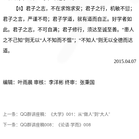
【8】君子之志，不在求饱求安；君子之行，机敏不愆；
君子之言，严谨不苟；君子学道，就有道而自正。好学者如
此。君子之志，不可自满；君子修行，须达至诚至善。“患人
之不己知”则无以“人不知而不愠”；“不知人”则无以全德而达
道。
2015.04.07
编辑：叶雨晨 审核：李洋彬 终审：张秉国
上一条：
QQ群讲座稿：《大学》001：从“做人”到“大人”
下一条：
QQ群讲座稿008：《论语·学而》008