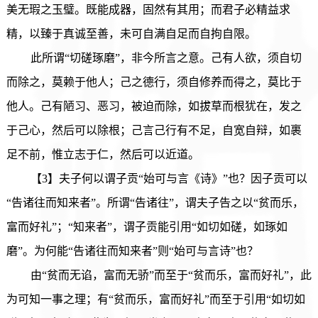
美无瑕之玉璧。既能成器，固然有其用；而君子必精益求
精，以臻于真诚至善，未可自满自足而自拘自限。
此所谓“切磋琢磨”，非今所言之意。己有人欲，须自切
而除之，莫赖于他人；己之德行，须自修养而得之，莫比于
他人。己有陋习、恶习，被迫而除，如拔草而根犹在，发之
于己心，然后可以除根；己言己行有不足，自宽自辩，如裹
足不前，惟立志于仁，然后可以近道。
【3】夫子何以谓子贡“始可与言《诗》”也？因子贡可以
“告诸往而知来者”。所谓“告诸往”，谓夫子告之以“贫而乐，
富而好礼”；“知来者”，谓子贡能引用“如切如磋，如琢如
磨”。为何能“告诸往而知来者”则“始可与言诗”也？
由“贫而无谄，富而无骄”而至于“贫而乐，富而好礼”，此
为可知一事之理；有“贫而乐，富而好礼”而至于引用“如切如