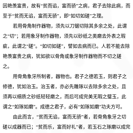
因艳羡富贵，故有“贫而谄，富而骄”之病，君子去除此病，而
至于“贫而无谄，富而无骄”，即“如切如磋”之理。
若用骨角制作器物，须先以刀锯切除其多余之处，此谓
之“切”；若用象牙制作器物，须先以砂纸之类磨去外表之瑕
疵，此谓之“磋”。“如切如磋”，譬如去病而已。人若不能去除
艳羡富贵之病，犹如欲以骨角或象牙制作器物而不切之磋
之。
用骨角象牙所制者，器物也。君子之德若玉，则君子之
修德，犹如治玉。治玉者，亦必先雕琢以去除多余之处，且
须再以细质之砂纸轻轻磨之，而后可成完美无瑕之璧玉，此
谓之“如琢如磨”。成德之君子，必有“如琢如磨”功夫方可。
由此而言，“贫而无谄，富而无骄”者，若骨角象牙之切
磋以成器而已；“贫而乐，富而好礼”者，若玉石之琢磨以成完