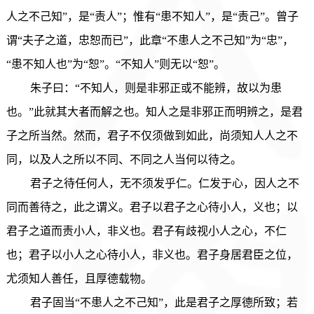
人之不己知”，是“责人”；惟有“患不知人”，是“责己”。曾子
谓“夫子之道，忠恕而已”，此章“不患人之不己知”为“忠”，
“患不知人也”为“恕”。“不知人”则无以“恕”。
朱子曰：“不知人，则是非邪正或不能辨，故以为患
也。”此就其大者而解之也。知人之是非邪正而明辨之，是君
子之所当然。然而，君子不仅须做到如此，尚须知人人之不
同，以及人之所以不同、不同之人当何以待之。
君子之待任何人，无不须发乎仁。仁发于心，因人之不
同而善待之，此之谓义。君子以君子之心待小人，义也；以
君子之道而责小人，非义也。君子有歧视小人之心，不仁
也；君子以小人之心待小人，非义也。君子身居君臣之位，
尤须知人善任，且厚德载物。
君子固当“不患人之不己知”，此是君子之厚德所致；若