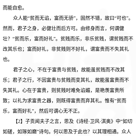
而能自愈。
众人能“贫而无谄，富而无骄”，固然不错，故曰“可也”。
然而，君子之身，必健壮而后方可。由修身而言，何谓健
壮？“贫而乐，富而好礼”。贫贱而乐，非乐贫贱，谓贫贱而不
改其乐也；富而好礼，非贫贱则不好礼，谓富贵而不失其礼
也。
君子之心，不在于富贵与贫贱，故能虽贫贱而不改其
乐；君子之行，不因富贵与贫贱而变其礼，故能虽富贵而不
失其礼。心在于富贵，则贫贱时难免谄媚，是艳羡富贵所
致；以礼为求富贵之器，则既得富贵而弃其礼。惟有“贫而
乐，富而好礼”，然后可谓心无不正。
【2】子贡闻夫子之言，思及《诗经·卫风·淇奥》中“如切
如磋，如琢如磨”诗句。何以思及于此也？以其理相通。众人