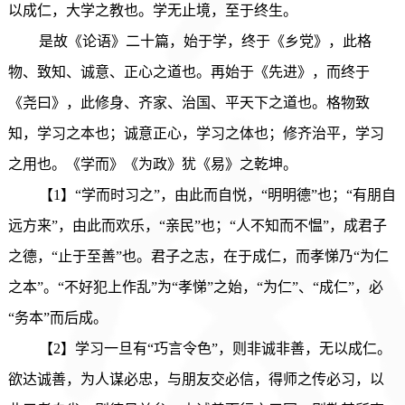
以成仁，大学之教也。学无止境，至于终生。
是故《论语》二十篇，始于学，终于《乡党》，此格
物、致知、诚意、正心之道也。再始于《先进》，而终于
《尧曰》，此修身、齐家、治国、平天下之道也。格物致
知，学习之本也；诚意正心，学习之体也；修齐治平，学习
之用也。《学而》《为政》犹《易》之乾坤。
【1】“学而时习之”，由此而自悦，“明明德”也；“有朋自
远方来”，由此而欢乐，“亲民”也；“人不知而不愠”，成君子
之德，“止于至善”也。君子之志，在于成仁，而孝悌乃“为仁
之本”。“不好犯上作乱”为“孝悌”之始，“为仁”、“成仁”，必
“务本”而后成。
【2】学习一旦有“巧言令色”，则非诚非善，无以成仁。
欲达诚善，为人谋必忠，与朋友交必信，得师之传必习，以