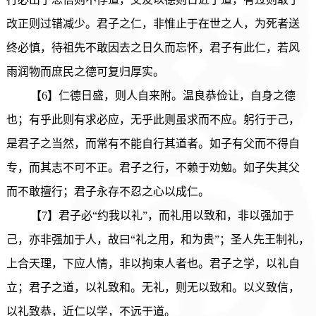
改正则过错减少。君子之仁，非惟止于在世之人，为死者送
终必慎，待祖先不敢因去之日久而忘怀，君子有此仁，若风
雨润物而庶民之德可复归厚实。
【6】仁德日盛，则人自来附。温良恭俭让，自身之德
也；有乎此则有求必应，无乎此则虽求而不应。躬行于己，
是君子之当然，而常有不能自行其道者。如子有父而不得自
专，而其志不可不正。君子之行，不赖于劝勉。如子失其父
而不敢擅行；君子永存不忍之心以成仁。
【7】君子必“约我以礼”，而礼用以致和，非以强加于
己，亦非强加于人，故曰“礼之用，和为贵”；圣人先王制礼，
上合天理，下应人情，非以拘束人者也。君子之学，以礼自
立；君子之道，以礼致和。无礼，则无以致和。以义致信，
以礼致恭，近仁以学，不远于道。