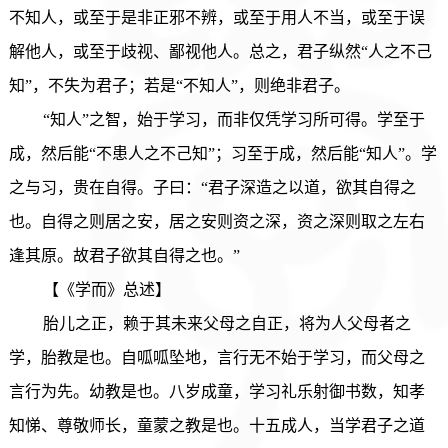
不知人，或至于是非正邪不辨，或至于用人不当，或至于误
解他人，或至于歧视、鄙视他人。总之，君子纵然“人之不己
知”，不失为君子；若是“不知人”，则绝非君子。
“知人”之智，始于学习，而非仅凭学习所可得。学至于
成，然后能“不患人之不己知”；习至于成，然后能“知人”。学
之与习，贵在自得。子曰：“君子深造之以道，欲其自得之
也。自得之则居之安，居之安则资之深，资之深则取之左右
逢其原。故君子欲其自得之也。”
【《学而》总述】
胎儿之正，赖于其未来父母之自正，将为人父母者之
学，胎教是也。自呱呱坠地，言行无不始于学习，而父母之
言行为先。幼教是也。八岁成童，学习礼乐射御书数，知孝
知悌、尊敬师长，童蒙之教是也。十五成人，当学君子之道