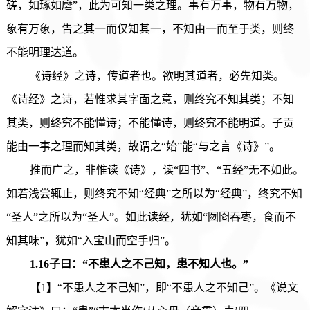
磋，如琢如磨”，此为可知一类之理。事有万事，物有万物，
象有万象，告之其一而仅知其一，不知由一而至于类，则终
不能明理达道。
《诗经》之诗，传道者也。欲明其道者，必先知类。
《诗经》之诗，若惟求其字面之意，则终究不知其类；不知
其类，则终究不能懂诗；不能懂诗，则终究不能明道。子贡
能由一事之理而知其类，故谓之“始”能“与之言《诗》”。
推而广之，非惟读《诗》，读“四书”、“五经”无不如此。
如若浅尝辄止，则终究不知“经典”之所以为“经典”，终究不知
“圣人”之所以为“圣人”。如此读经，犹如“囫囵吞枣，食而不
知其味”，犹如“入宝山而空手归”。
1.16子曰：“不患人之不己知，患不知人也。”
【1】“不患人之不己知”，即“不患人之不知己”。《说文