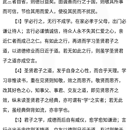
此三者自省，则德日益矣。由诚善而行之于国，则敬其所事
而可信，节俭其用而爱人，使役其民而不扰民。
【3】学必行之，无行不成学。在家必孝于父母，出门必
谦让待人；言行必谨慎诚信，待众人永不失其仁爱之心，亲
近仁者而成己之仁。有如此之行，再进而学习圣贤君子之
道，以进德修业而日近于道。若无如此之行，则虽学圣贤君
子之道亦成空言。
【4】圣贤君子之道，发乎自身之心性，而合乎天理。学
习非惟读书，重在见贤则知敬，效之而思齐。敬贤而思齐，
改其好色之心，知事父、事君、交友之道，即见贤思齐之
效，纵未读圣贤君子之经典，亦可谓有“学”之实者；若无此
实，虽经典倒背如流，亦非学也。
【5】君子之学，成德而后自有威仪，愈学愈知谦逊；言
行必出于忠信则不悖道，交友以德则日近于道，有过则敢于