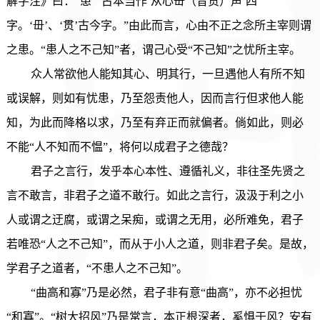
解字注》曰：“患”“古本当作‘从心毌（音贯）声’四
字。‘毌’、‘贯’古今字。”由此而言，心由不正之念所主宰则谓
之患。“患人之不己知”者，谓己心受“不己知”之忧所主宰。
众人常欲他人能知其心、明其行，一旦遇他人有所不知
或误解，则如有忧患，乃至怨责他人，因而言行但求他人能
知，为此而降格以求，乃至有弃正而就偏者。倘如此，则必
不能“人不知而不愠”，将何以成君子之德哉？
君子之言行，发乎本心本性、遵循礼义，非往圣先贤之
言不敢言，非君子之道不敢行。如此之言行，汲汲于利之小
人或谓之迂腐，或谓之呆痴，或谓之无用，必所难免，君子
若唯恐“人之不己知”，而从于小人之道，则非君子矣。是故，
学君子之道者，“不患人之不己知”。
“曲高和寡”乃是必然，君子非有意“曲高”，亦不必担忧
“和寡”。“树大招风”乃是常言，本正根深者，奚惧于风？安有