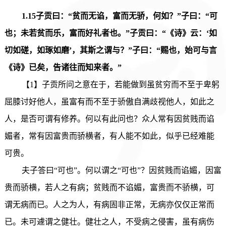
1.15子贡曰：“贫而无谄，富而无骄，何如？”子曰：“可
也；未若贫而乐，富而好礼者也。”子贡曰：“《诗》云：‘如
切如磋，如琢如磨’，其斯之谓与？”子曰：“赐也，始可与言
《诗》已矣，告诸往而知来者。”
【1】子贡所问之意在于，若能做到虽贫穷而不至于卑躬
屈膝讨好他人，虽富有而不至于骄傲自满歧视他人，如此之
人，是否可谓有修养。何以有此问也？众人常有因贫贱而谄
媚者，常有因富贵而骄横者，有人能不如此，似乎已经难能
可贵。
夫子答曰“可也”。何以谓之“可也”？因贫贱而谄媚，因富
贵而骄横，若人之有病；贫贱而不谄媚，富贵而不骄横，可
谓无病而已。人之为人，有病固非正常，无病亦仅仅正常而
已。未可遽谓之健壮。健壮之人，不受病之侵害，虽有病伤