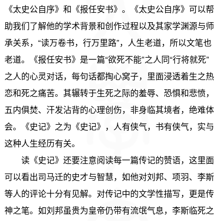
《太史公自序》和《报任安书》。《太史公自序》可以帮
助我们了解他的学术背景和创作过程以及其家学渊源与师
承关系，“读万卷书，行万里路”，人生老道，所以文笔也
老道。《报任安书》是一篇“欲死不能”之人同“行将就死”
之人的心灵对话，每句话都掏心窝子，里面浸透着生之热
恋和死之痛苦。其辗转于生死之际的羞辱、恐惧和悲愤，
五内俱焚、汗发沾背的心理创伤，非身临其境者，绝难体
会。《史记》之为《史记》，人有侠气，书有侠气，实与
这种人生经历有关。
读《史记》还要注意阅读每一篇传记的赞语，这里面
可以看出司马迁的史才与智慧，如他对刘邦、项羽、李斯
等人的评论十分有见解。对传记中的文学性描写，更是传
神之笔。如刘邦虽贵为皇帝仍带有流氓气息，李斯临死之