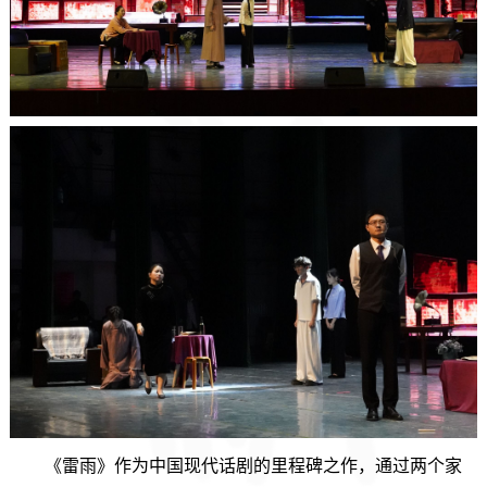
《雷雨》作为中国现代话剧的里程碑之作，通过两个家