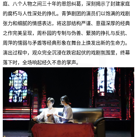
庭、八个人物之间三十年的恩怨纠葛，深刻揭示了封建家庭
的腐朽与人性深处的挣扎。青笋剧团的演员们以饱满的戏剧
张力和细腻的情感表达，将这部结构严谨、意蕴深厚的经典
之作完美呈现，周朴园的专制与伪善、蘩漪的挣扎与反抗、
周萍的懦弱与矛盾等经典形象在舞台上焕发出新的生命力。
演出过程中，观众完全沉浸在跌宕起伏的戏剧氛围里，终幕
落下时，全场响起经久不息的掌声。