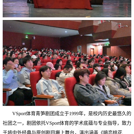
VSport体育青笋剧团成立于
1999年，是校内历史最悠久的
社团之一，剧团依托VSport体育的学术底蕴与专业指导，致力
于将中外经典与原创剧目搬上舞台，演出涵盖《暗恋桃花